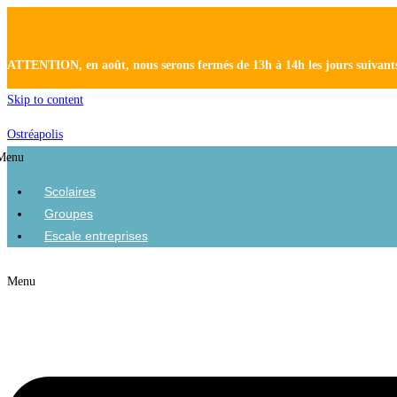
ATTENTION, en août, nous serons fermés de 13h à 14h les jours suivants:
Skip to content
Ostréapolis
Menu
Scolaires
Groupes
Escale entreprises
Menu