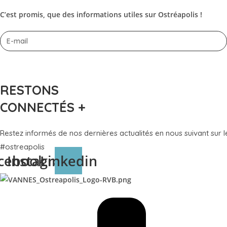
C’est promis, que des informations utiles sur Ostréapolis !
S'ABONNER À LA NEWSLETTER
RESTONS
CONNECTÉS +
Restez informés de nos dernières actualités en nous suivant sur l
#ostreapolis
cebook
Instagram
Linkedin